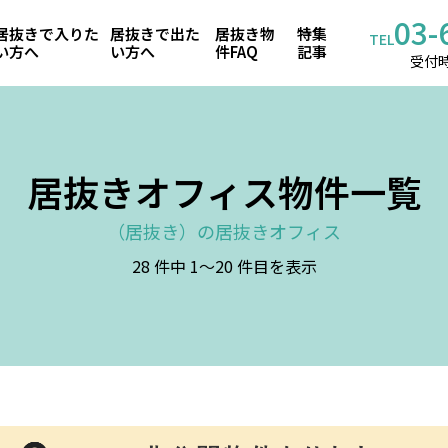
03-
居抜きで入りた
居抜きで出た
居抜き物
特集
TEL
い方へ
い方へ
件FAQ
記事
受付時
居抜きオフィス物件一覧
居抜き
28 件中 1～20 件目を表示