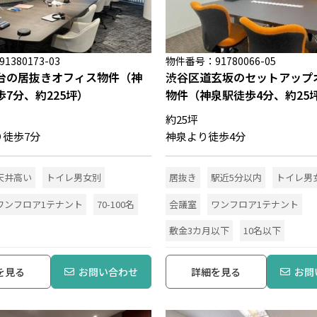
380173-03
物件番号：91780066-05
台の居抜きオフィス物件（神
渋谷区道玄坂のセットアップ
7分、約225坪）
物件（神泉駅徒歩4分、約25
約25坪
り徒歩7分
神泉より徒歩4分
天井高い
トイレ男女別
居抜き
駅近5分以内
トイレ男
ワンフロア1テナント
70-100名
会議室
ワンフロア1テナント
敷金3カ月以下
10名以下
を見る
お問い合わせ
詳細を見る
お問