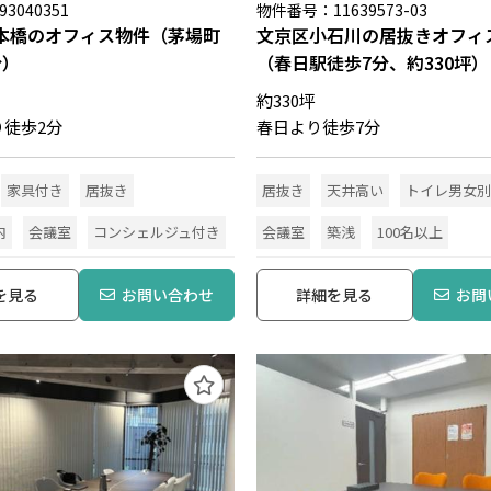
3040351
物件番号：11639573-03
本橋のオフィス物件（茅場町
文京区小石川の居抜きオフィ
分）
（春日駅徒歩7分、約330坪）
約330坪
り徒歩2分
春日より徒歩7分
家具付き
居抜き
居抜き
天井高い
トイレ男女別
内
会議室
コンシェルジュ付き
会議室
築浅
100名以上
を見る
お問い合わせ
詳細を見る
お問