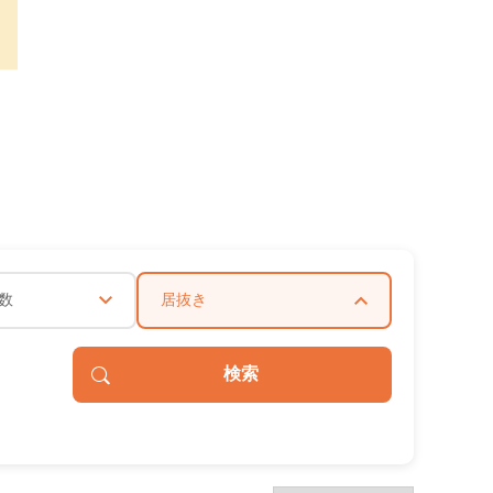
数
居抜き