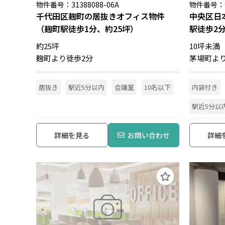
物件番号：31388088-06A
物件番号：9
千代田区麹町の居抜きオフィス物件
中央区日
（麹町駅徒歩1分、約25坪）
駅徒歩2
約25坪
10坪未満
麹町より徒歩2分
茅場町よ
居抜き
駅近5分以内
会議室
10名以下
内装付き
駅近5分以
詳細を見る
お問い合わせ
詳細