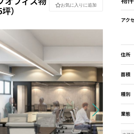
プオフィス物
お気に入りに追加
5坪）
アク
住所
面積
種別
業態