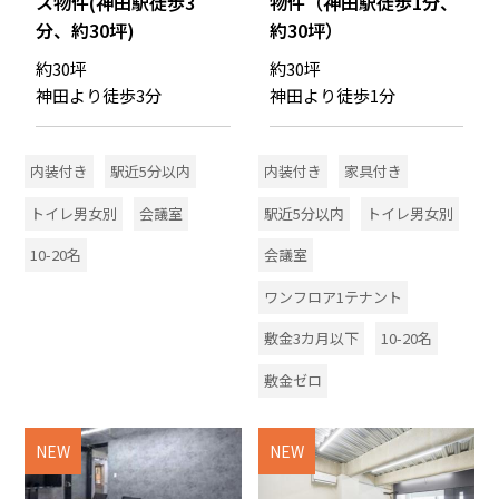
ス物件(神田駅徒歩3
物件（神田駅徒歩1分、
分、約30坪)
約30坪）
約30坪
約30坪
神田より徒歩3分
神田より徒歩1分
内装付き
駅近5分以内
内装付き
家具付き
トイレ男女別
会議室
駅近5分以内
トイレ男女別
10-20名
会議室
ワンフロア1テナント
敷金3カ月以下
10-20名
敷金ゼロ
NEW
NEW