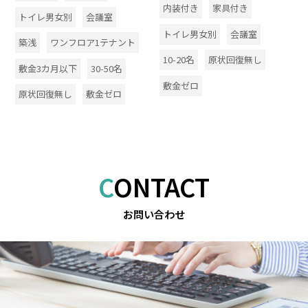
内装付き
家具付き
トイレ男女別
会議室
トイレ男女別
会議室
築浅
ワンフロア1テナント
10-20名
原状回復無し
敷金3カ月以下
30-50名
敷金ゼロ
原状回復無し
敷金ゼロ
CONTACT
お問い合わせ